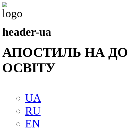
header-ua
АПОСТИЛЬ НА Д
ОСВIТУ
UA
RU
EN