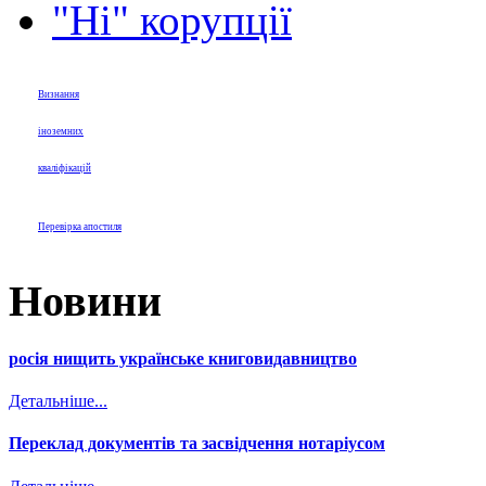
"Ні" корупції
Визнання
іноземних
кваліфікацій
Перевірка апостиля
Новини
росія нищить українське книговидавництво
Детальніше...
Переклад документів та засвідчення нотаріусом