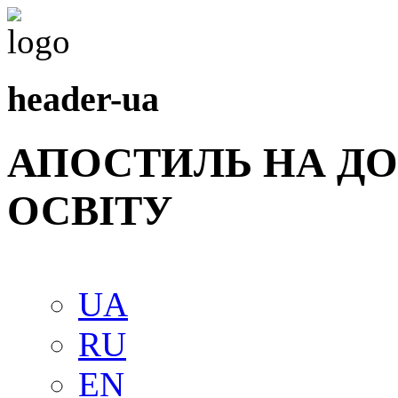
header-ua
АПОСТИЛЬ НА Д
ОСВIТУ
UA
RU
EN