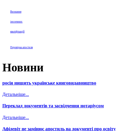
Визнання
іноземних
кваліфікацій
Перевірка апостиля
Новини
росія нищить українське книговидавництво
Детальніше...
Переклад документів та засвідчення нотаріусом
Детальніше...
Афідевіт не замінює апостиль на документі про освіту