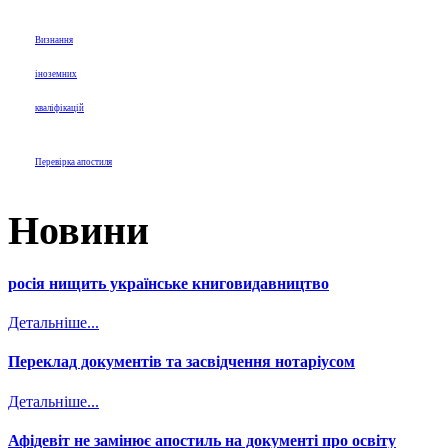
Визнання
іноземних
кваліфікацій
Перевірка апостиля
Новини
росія нищить українське книговидавництво
Детальніше...
Переклад документів та засвідчення нотаріусом
Детальніше...
Афідевіт не замінює апостиль на документі про освіту