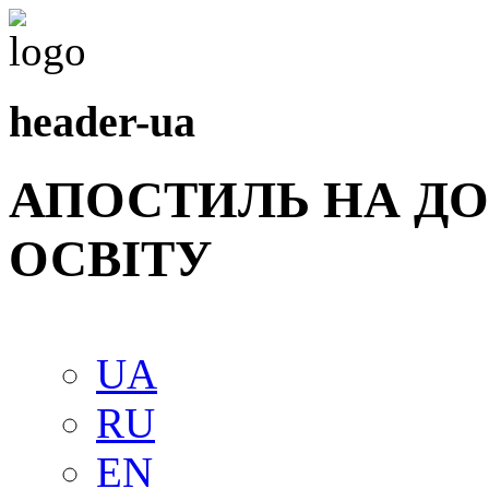
header-ua
АПОСТИЛЬ НА Д
ОСВIТУ
UA
RU
EN