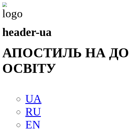
header-ua
АПОСТИЛЬ НА Д
ОСВIТУ
UA
RU
EN