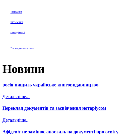
Визнання
іноземних
кваліфікацій
Перевірка апостиля
Новини
росія нищить українське книговидавництво
Детальніше...
Переклад документів та засвідчення нотаріусом
Детальніше...
Афідевіт не замінює апостиль на документі про освіту