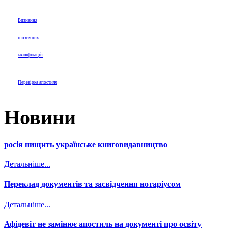
Визнання
іноземних
кваліфікацій
Перевірка апостиля
Новини
росія нищить українське книговидавництво
Детальніше...
Переклад документів та засвідчення нотаріусом
Детальніше...
Афідевіт не замінює апостиль на документі про освіту