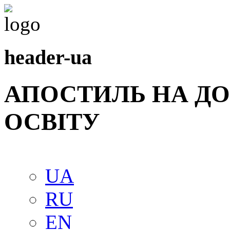
header-ua
АПОСТИЛЬ НА Д
ОСВIТУ
UA
RU
EN