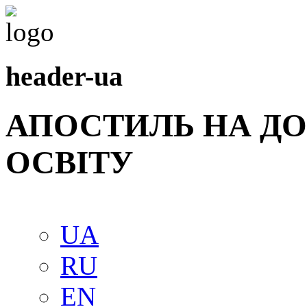
header-ua
АПОСТИЛЬ НА Д
ОСВIТУ
UA
RU
EN