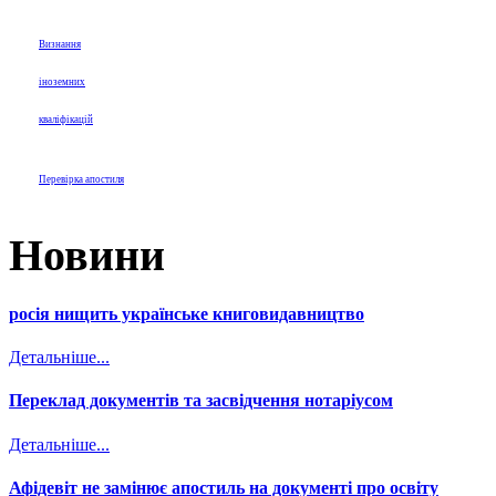
Визнання
іноземних
кваліфікацій
Перевірка апостиля
Новини
росія нищить українське книговидавництво
Детальніше...
Переклад документів та засвідчення нотаріусом
Детальніше...
Афідевіт не замінює апостиль на документі про освіту